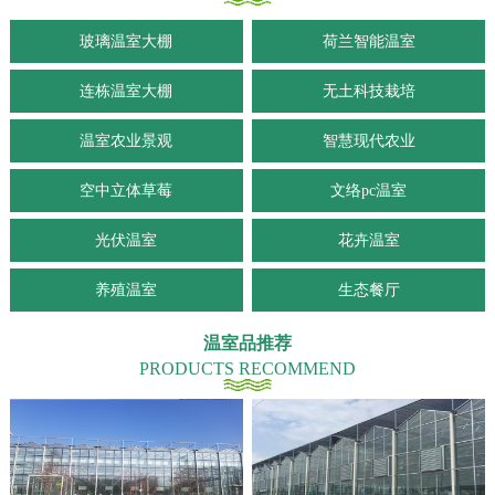
玻璃温室大棚
荷兰智能温室
连栋温室大棚
无土科技栽培
温室农业景观
智慧现代农业
空中立体草莓
文络pc温室
光伏温室
花卉温室
养殖温室
生态餐厅
温室品推荐
PRODUCTS RECOMMEND