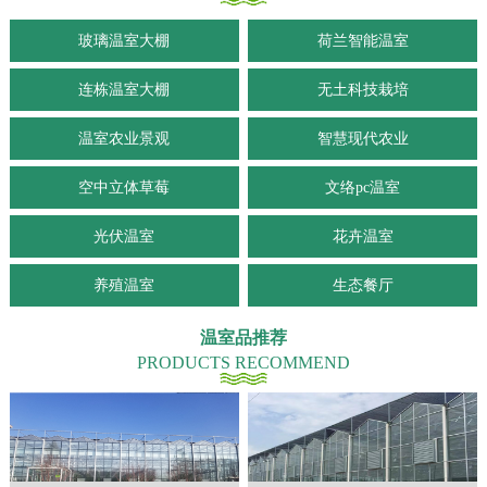
玻璃温室大棚
荷兰智能温室
连栋温室大棚
无土科技栽培
温室农业景观
智慧现代农业
空中立体草莓
文络pc温室
光伏温室
花卉温室
养殖温室
生态餐厅
温室品推荐
PRODUCTS RECOMMEND